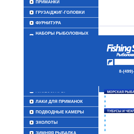
ПРИМАНКИ
ГРУЗА/ДЖИГ-ГОЛОВКИ
ФУРНИТУРА
НАБОРЫ РЫБОЛОВНЫХ
СНАСТЕЙ
ДАУНРИГГЕРЫ SCOTTY
МИНИПЛАНЕРЫ
ОДЕЖДА
8-(499)
ОБУВЬ
АКСЕССУАРЫ
МОРСКАЯ РЫБ
СНАСТИ НА ЛО
ЛАКИ ДЛЯ ПРИМАНОК
КАТУШКИ
УДИЛИЩА
ТУБУСЫ И ЧЕХ
ПОДВОДНЫЕ КАМЕРЫ
ЛЕСКИ И ШНУР
ПРИМАНКИ
ЭХОЛОТЫ
ГРУЗА/ДЖИГ-Г
ФУРНИТУРА
ЗИМНЯЯ РЫБАЛКА