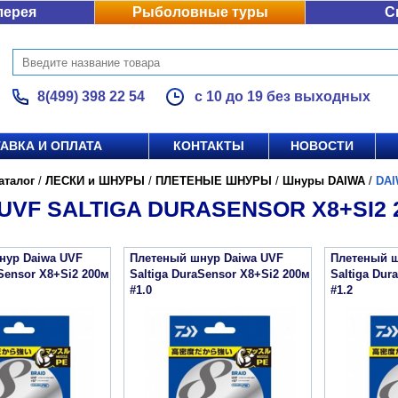
лерея
Рыболовные туры
С
8(499) 398 22 54
с 10 до 19 без выходных
АВКА И ОПЛАТА
КОНТАКТЫ
НОВОСТИ
аталог
/
ЛЕСКИ и ШНУРЫ
/
ПЛЕТЕНЫЕ ШНУРЫ
/
Шнуры DAIWA
/
DAI
UVF SALTIGA DURASENSOR X8+SI2 
нур Daiwa UVF
Плетеный шнур Daiwa UVF
Плетеный ш
aSensor X8+Si2 200м
Saltiga DuraSensor X8+Si2 200м
Saltiga Dur
#1.0
#1.2