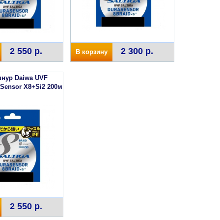
2 550 р.
2 300 р.
В корзину
нур Daiwa UVF
aSensor X8+Si2 200м
2 550 р.