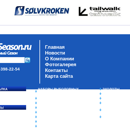
Главная
Новости
О Компании
Фотогалерея
-398-22-54
Контакты
Карта сайта
АЛКА
НАБОРЫ РЫБОЛОВНЫХ
ЭХОЛОТЫ
СОСЯ
СНАСТЕЙ
ЗИМНЯЯ РЫБАЛ
ДАУНРИГГЕРЫ SCOTTY
СУМКИ/РЮКЗАК
МИНИПЛАНЕРЫ
ЯЩИКИ/КОРОБК
ЛЫ
ОДЕЖДА
ИЗОТЕРМИЧЕСК
Ы
ОБУВЬ
КОНТЕЙНЕРЫ
АКСЕССУАРЫ
ОЧКИ
ОЛОВКИ
ЛАКИ ДЛЯ ПРИМАНОК
ПОДВОДНЫЕ КАМЕРЫ