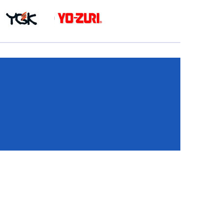
КА
И
И
ИЕ