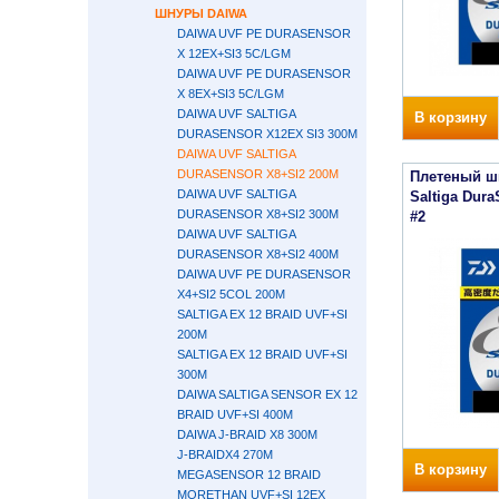
ШНУРЫ DAIWA
DAIWA UVF PE DURASENSOR
X 12EX+SI3 5C/LGM
DAIWA UVF PE DURASENSOR
X 8EX+SI3 5C/LGM
DAIWA UVF SALTIGA
В корзину
DURASENSOR X12EX SI3 300M
DAIWA UVF SALTIGA
DURASENSOR X8+SI2 200М
Плетеный ш
DAIWA UVF SALTIGA
Saltiga Dur
DURASENSOR X8+SI2 300М
#2
DAIWA UVF SALTIGA
DURASENSOR X8+SI2 400М
DAIWA UVF PE DURASENSOR
X4+SI2 5COL 200M
SALTIGA EX 12 BRAID UVF+SI
200М
SALTIGA EX 12 BRAID UVF+SI
300М
DAIWA SALTIGA SENSOR EX 12
BRAID UVF+SI 400М
DAIWA J-BRAID X8 300М
J-BRAIDX4 270M
В корзину
MEGASENSOR 12 BRAID
MORETHAN UVF+SI 12EX