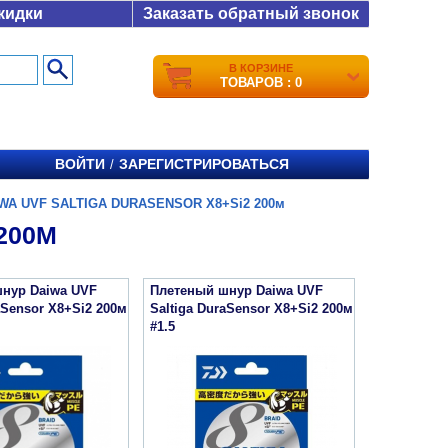
кидки
Заказать обратный звонок
В КОРЗИНЕ
ТОВАРОВ : 0
ВОЙТИ
ЗАРЕГИСТРИРОВАТЬСЯ
/
WA UVF SALTIGA DURASENSOR X8+Si2 200м
200М
нур Daiwa UVF
Плетеный шнур Daiwa UVF
aSensor X8+Si2 200м
Saltiga DuraSensor X8+Si2 200м
#1.5