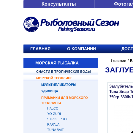
Консультанты
Фотога
ГЛАВНАЯ
О КОМПАНИИ
ДОСТ
Главная
/
К
МОРСКАЯ РЫБАЛКА
ЗАГЛУ
СНАСТИ В ТРОПИЧЕСКИЕ ВОДЫ
МОРСКОЙ ТРОЛЛИНГ
МУЛЬТИПЛИКАТОРЫ
Заглубитель
УДИЛИЩА
Tuna Snap Tr
350гр 330lb/
ПРИМАНКИ ДЛЯ МОРСКОГО
ТРОЛЛИНГА
HALCO
YO-ZURI
STRIKE PRO
RAPALA
TUNA BAIT