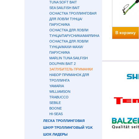
TUNA SOFT BAIT
SEA SAILFISH BAIT
ОСНАСТКА ТРОЛЛИНГОВАЯ
ДЛЯ ЛОВЛИ ТУНЦА/
ПАРУСНИКА
ОСНАСТКА ДЛЯ ЛОВЛИ
В корзину
ТУНЦА/ПАРУСНИКА/МАРЛИНА
ОСНАСТКА ДЛЯ ЛОВЛИ
ТУНЦА/МАХИ-МАХИ/
ПАРУСНИКА
MARLIN TUNA SAILFISH
DOLPHIN BAIT 2
ЗАГЛУБИТЕЛЬ ПРИМАНКИ
НАБОР ПРИМАНОК ДЛЯ
ТРОЛЛИНГА
YAMARIA
WILLIAMSON
TRABUCCO
SEBILE
BOONE
HI-SEAS
ЛЕСКА ТРОЛЛИНГОВАЯ
ШНУР ТРОЛЛИНГОВЫЙ YGK
ШОК ЛИДЕРЫ