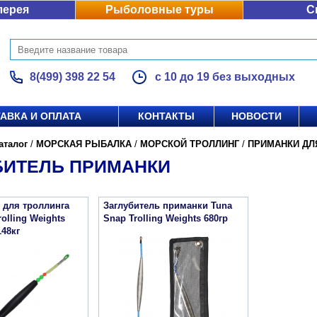
лерея
Рыболовные туры
С
8(499) 398 22 54
с 10 до 19 без выходных
АВКА И ОПЛАТА
КОНТАКТЫ
НОВОСТИ
аталог
/
МОРСКАЯ РЫБАЛКА
/
МОРСКОЙ ТРОЛЛИНГ
/
ПРИМАНКИ ДЛ
БИТЕЛЬ ПРИМАНКИ
 для троллинга
Заглубитель приманки Tuna
olling Weights
Snap Trolling Weights 680гр
148кг