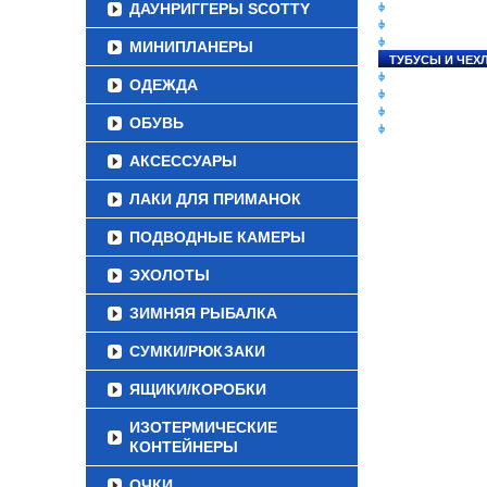
ДАУНРИГГЕРЫ SCOTTY
СНАСТИ НА ЛО
КАТУШКИ
УДИЛИЩА
МИНИПЛАНЕРЫ
ТУБУСЫ И ЧЕХ
ЛЕСКИ И ШНУР
ОДЕЖДА
ПРИМАНКИ
ГРУЗА/ДЖИГ-Г
ОБУВЬ
ФУРНИТУРА
АКСЕССУАРЫ
ЛАКИ ДЛЯ ПРИМАНОК
ПОДВОДНЫЕ КАМЕРЫ
ЭХОЛОТЫ
ЗИМНЯЯ РЫБАЛКА
СУМКИ/РЮКЗАКИ
ЯЩИКИ/КОРОБКИ
ИЗОТЕРМИЧЕСКИЕ
КОНТЕЙНЕРЫ
ОЧКИ