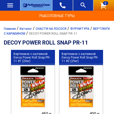
0
РЫБОЛОВНЫЕ ТУРЫ
/
/
/
/
Главная
Каталог
СНАСТИ НА ЛОСОСЯ
ФУРНИТУРА
ВЕРТЛЮГИ
/
С КАРАБИНОМ
DECOY POWER ROLL SNAP PR-11
DECOY POWER ROLL SNAP PR-11
Вертлюжок с застежкой
Вертлюжок с застежкой
Decoy Power Roll Snap PR-
Decoy Power Roll Snap PR-
11 #1 (20кг)
11 #2 (25кг)
450 р.
400 р.