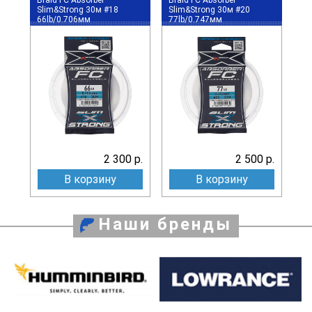
Slim&Strong 30м #18
Slim&Strong 30м #20
66lb/0.706мм
77lb/0.747мм
2 300 р.
2 500 р.
В корзину
В корзину
Наши бренды