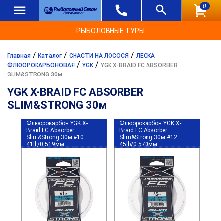
0
РЫБОЛОВНЫЕ ТУРЫ
/
/
/
Главная
Каталог
СНАСТИ НА ЛОСОСЯ
ЛЕСКА
/
/
ФЛЮОРОКАРБОНОВАЯ
YGK
YGK X-BRAID FC ABSORBER
SLIM&STRONG 30м
YGK X-BRAID FC ABSORBER
SLIM&STRONG 30м
Флюорокарбон YGK X-
Флюорокарбон YGK X-
Braid FC Absorber
Braid FC Absorber
Slim&Strong 30м #10
Slim&Strong 30м #12
41lb/0.519мм
45lb/0.570мм