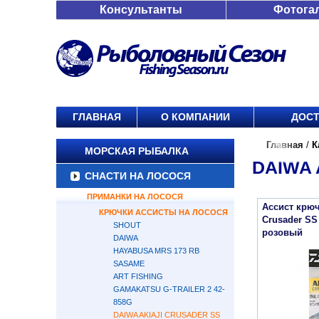
Консультанты
Фотога
ГЛАВНАЯ
О КОМПАНИИ
ДОСТ
Главная
/
К
МОРСКАЯ РЫБАЛКА
DAIWA 
СНАСТИ НА ЛОСОСЯ
ПРИМАНКИ НА ЛОСОСЯ
Ассист крюч
КРЮЧКИ АССИСТЫ НА ЛОСОСЯ
Crusader SS
SHOUT
розовый
DAIWA
HAYABUSA MRS 173 RB
SASAME
ART FISHING
GAMAKATSU G-TRAILER 2 42-
858G
DAIWA AKIAJI CRUSADER SS