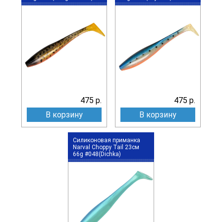
475 р.
475 р.
В корзину
В корзину
Силиконовая приманка
Narval Choppy Tail 23см
66g #048(Dichka)