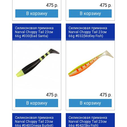
475 р.
475 р.
В корзину
В корзину
Силиконовая приманка
Силиконовая приманка
Narval Choppy Tail 23см
Narval Choppy Tail 23см
66g #030(Bad Santa)
66g #032(Motley Fish)
475 р.
475 р.
В корзину
В корзину
Силиконовая приманка
Силиконовая приманка
Narval Choppy Tail 23см
Narval Choppy Tail 23см
66g #040(Onega Burbot)
66g #042(Sky Fish)