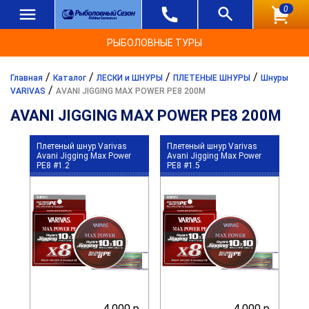
0
РЫБОЛОВНЫЕ ТУРЫ
/
/
/
/
Главная
Каталог
ЛЕСКИ и ШНУРЫ
ПЛЕТЕНЫЕ ШНУРЫ
Шнуры
/
VARIVAS
AVANI JIGGING MAX POWER PE8 200M
AVANI JIGGING MAX POWER PE8 200M
Плетеный шнур Varivas
Плетеный шнур Varivas
Avani Jigging Max Power
Avani Jigging Max Power
PE8 #1.2
PE8 #1.5
4 000 р.
4 000 р.