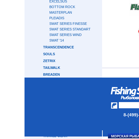
EXCELSUS
BOTTOM ROCK
MASTERPLAN
PLEIADIS
SWAT SERIES FINESSE
SWAT SERIES STANDART
SWAT SERIES WIND
SWAT '14
TRANSCENDENCE
SOULS
ZETRIX
TAILWALK
BREADEN
RAPALA
HEARTY RISE
CRONY
GRAPHITELEADER
CRAZY FISH
8-(499)
ABU GARCIA
MAJOR CRAFT
GAMAKATSU
TRAVEL GEAR
МОРСКАЯ РЫБ