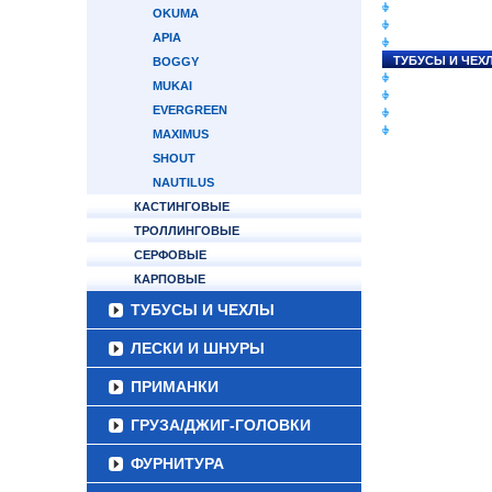
СНАСТИ НА ЛО
OKUMA
КАТУШКИ
APIA
УДИЛИЩА
ТУБУСЫ И ЧЕХ
BOGGY
ЛЕСКИ И ШНУР
MUKAI
ПРИМАНКИ
EVERGREEN
ГРУЗА/ДЖИГ-Г
ФУРНИТУРА
MAXIMUS
SHOUT
NAUTILUS
КАСТИНГОВЫЕ
ТРОЛЛИНГОВЫЕ
СЕРФОВЫЕ
КАРПОВЫЕ
ТУБУСЫ И ЧЕХЛЫ
ЛЕСКИ И ШНУРЫ
ПРИМАНКИ
ГРУЗА/ДЖИГ-ГОЛОВКИ
ФУРНИТУРА