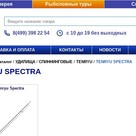
лерея
Рыболовные туры
С
8(499) 398 22 54
с 10 до 19 без выходных
АВКА И ОПЛАТА
КОНТАКТЫ
НОВОСТИ
аталог
/
УДИЛИЩА
/
СПИННИНГОВЫЕ
/
TENRYU
/
TENRYU SPECTRA
U SPECTRA
nryu Spectra