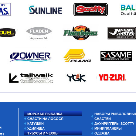
МОРСКАЯ РЫБАЛКА
НАБОРЫ РЫБОЛОВНЫ
СНАСТИ НА ЛОСОСЯ
СНАСТЕЙ
КАТУШКИ
ДАУНРИГГЕРЫ SCOTTY
и
УДИЛИЩА
МИНИПЛАНЕРЫ
ея
ТУБУСЫ И ЧЕХЛЫ
ОДЕЖДА