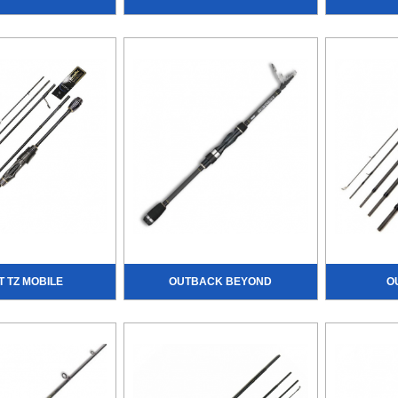
T TZ MOBILE
OUTBACK BEYOND
O