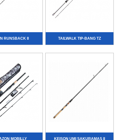
N RUNSBACK II
TAILWALK TIP-BANG TZ
ZON MOBILLY
KEISON UMI SAKURAMAS II