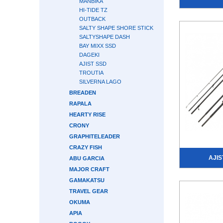
MANBIKA
HI-TIDE TZ
OUTBACK
SALTY SHAPE SHORE STICK
SALTYSHAPE DASH
BAY MIXX SSD
DAGEKI
AJIST SSD
TROUTIA
SILVERNA LAGO
BREADEN
RAPALA
HEARTY RISE
CRONY
GRAPHITELEADER
CRAZY FISH
AJIS
ABU GARCIA
MAJOR CRAFT
GAMAKATSU
TRAVEL GEAR
OKUMA
APIA