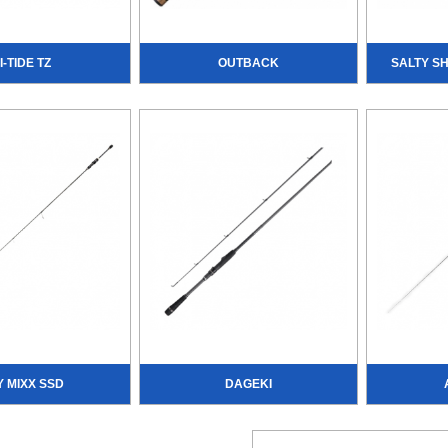
I-TIDE TZ
OUTBACK
SALTY S
 MIXX SSD
DAGEKI