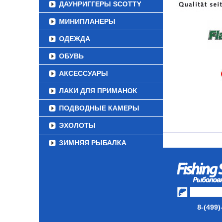
ДАУНРИГГЕРЫ SCOTTY
МИНИПЛАНЕРЫ
ОДЕЖДА
ОБУВЬ
АКСЕССУАРЫ
ЛАКИ ДЛЯ ПРИМАНОК
ПОДВОДНЫЕ КАМЕРЫ
ЭХОЛОТЫ
ЗИМНЯЯ РЫБАЛКА
СУМКИ/РЮКЗАКИ
ЯЩИКИ/КОРОБКИ
ИЗОТЕРМИЧЕСКИЕ
КОНТЕЙНЕРЫ
8-(499)
ОЧКИ