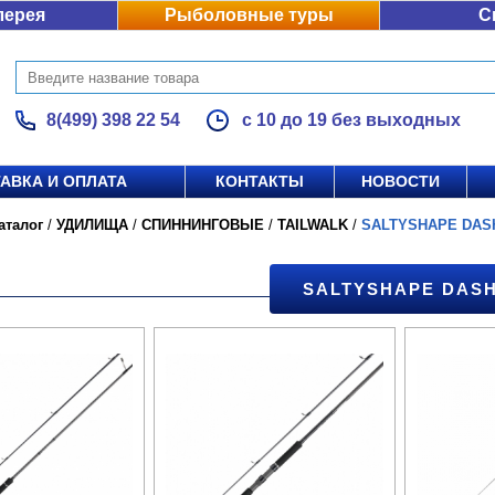
лерея
Рыболовные туры
С
8(499) 398 22 54
с 10 до 19 без выходных
АВКА И ОПЛАТА
КОНТАКТЫ
НОВОСТИ
аталог
/
УДИЛИЩА
/
СПИННИНГОВЫЕ
/
TAILWALK
/
SALTYSHAPE DAS
SALTYSHAPE DAS