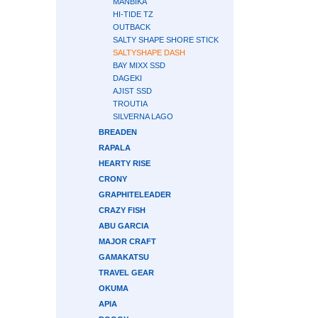
MANBIKA
HI-TIDE TZ
OUTBACK
SALTY SHAPE SHORE STICK
SALTYSHAPE DASH
BAY MIXX SSD
DAGEKI
AJIST SSD
TROUTIA
SILVERNA LAGO
BREADEN
RAPALA
HEARTY RISE
CRONY
GRAPHITELEADER
CRAZY FISH
ABU GARCIA
MAJOR CRAFT
GAMAKATSU
TRAVEL GEAR
OKUMA
APIA