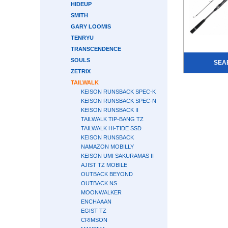
HIDEUP
SMITH
GARY LOOMIS
TENRYU
TRANSCENDENCE
SOULS
SEA
ZETRIX
TAILWALK
KEISON RUNSBACK SPEC-K
KEISON RUNSBACK SPEC-N
KEISON RUNSBACK II
TAILWALK TIP-BANG TZ
TAILWALK HI-TIDE SSD
KEISON RUNSBACK
NAMAZON MOBILLY
KEISON UMI SAKURAMAS II
AJIST TZ MOBILE
OUTBACK BEYOND
OUTBACK NS
MOONWALKER
ENCHAAAN
EGIST TZ
CRIMSON