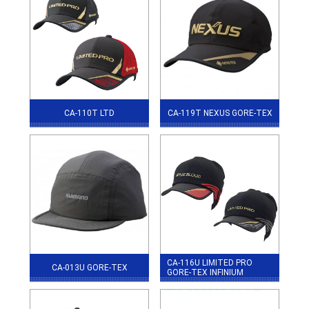
CA-110T LTD
CA-119T NEXUS GORE-TEX
CA-116U LIMITED PRO
CA-013U GORE-TEX
GORE-TEX INFINIUM