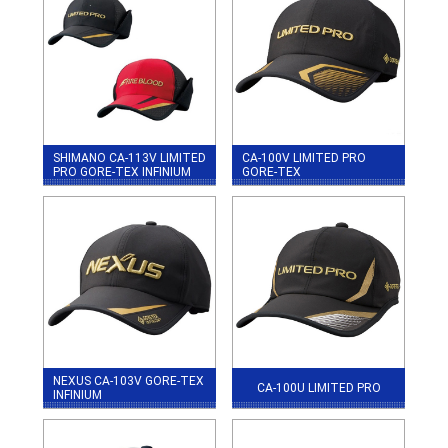
SHIMANO CA-113V LIMITED
CA-100V LIMITED PRO
PRO GORE-TEX INFINIUM
GORE-TEX
NEXUS CA-103V GORE-TEX
CA-100U LIMITED PRO
INFINIUM