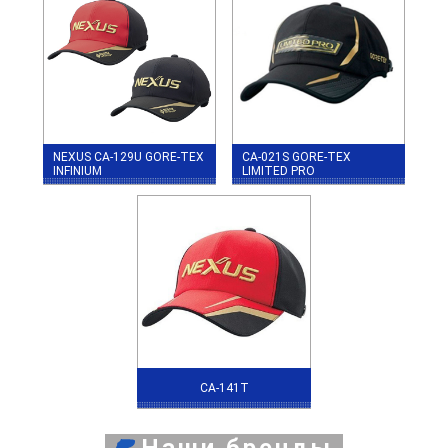
NEXUS CA-129U GORE-TEX
CA-021S GORE-TEX
INFINIUM
LIMITED PRO
CA-141T
Наши бренды