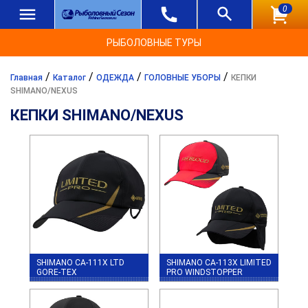
0
РЫБОЛОВНЫЕ ТУРЫ
/
/
/
/
Главная
Каталог
ОДЕЖДА
ГОЛОВНЫЕ УБОРЫ
КЕПКИ
SHIMANO/NEXUS
КЕПКИ SHIMANO/NEXUS
SHIMANO CA-111X LTD
SHIMANO CA-113X LIMITED
GORE-TEX
PRO WINDSTOPPER