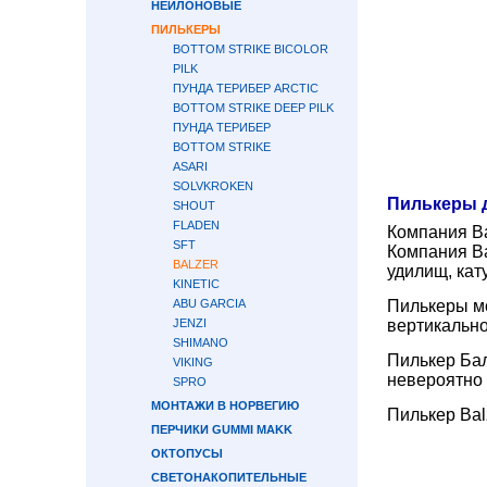
НЕЙЛОНОВЫЕ
ПИЛЬКЕРЫ
BOTTOM STRIKE BICOLOR
PILK
ПУНДА ТЕРИБЕР ARCTIC
BOTTOM STRIKE DEEP PILK
ПУНДА ТЕРИБЕР
BOTTOM STRIKE
ASARI
SOLVKROKEN
Пилькеры д
SHOUT
FLADEN
Компания Ba
SFT
Компания Ba
BALZER
удилищ, кат
KINETIC
ABU GARCIA
Пилькеры мо
JENZI
вертикально
SHIMANO
Пилькер Бал
VIKING
невероятно 
SPRO
МОНТАЖИ В НОРВЕГИЮ
Пилькер Bal
ПЕРЧИКИ GUMMI MAKK
ОКТОПУСЫ
СВЕТОНАКОПИТЕЛЬНЫЕ