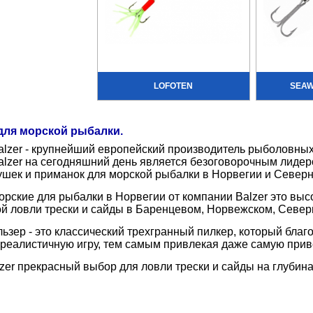
LOFOTEN
SEAW
ля морской рыбалки.
lzer - крупнейший европейский производитель рыболовных
lzer на сегодняшний день является безоговорочным лидер
ушек и приманок для морской рыбалки в Норвегии и Север
рские для рыбалки в Норвегии от компании Balzer это вы
й ловли трески и сайды в Баренцевом, Норвежском, Север
ьзер - это классический трехгранный пилкер, который бла
реалистичную игру, тем самым привлекая даже самую при
zer прекрасный выбор для ловли трески и сайды на глубинах