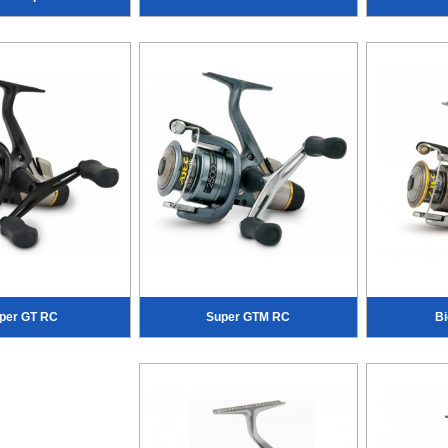
per GT RC
Super GTM RC
Bi