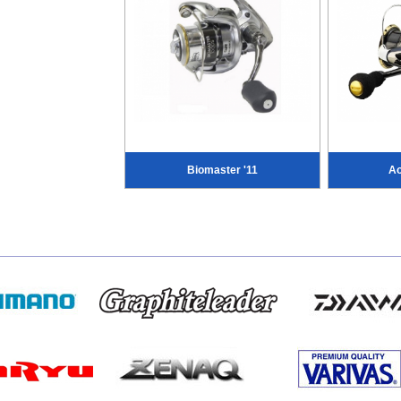
Biomaster '11
Ao