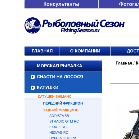
Консультанты
Фотога
ГЛАВНАЯ
О КОМПАНИИ
ДОСТ
Главная
/
К
МОРСКАЯ РЫБАЛКА
СНАСТИ НА ЛОСОСЯ
КАТУШКИ
КАТУШКИ SHIMANO
ПЕРЕДНИЙ ФРИКЦИОН
ЗАДНИЙ ФРИКЦИОН
AORISTA BB
STRADIC GTM RC
EXAGE RC
NEXAVE RC
HYPERLOOP RB