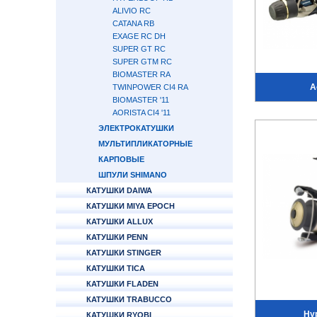
ALIVIO RC
CATANA RB
EXAGE RC DH
SUPER GT RC
SUPER GTM RC
BIOMASTER RA
A
TWINPOWER CI4 RA
BIOMASTER '11
AORISTA CI4 '11
ЭЛЕКТРОКАТУШКИ
МУЛЬТИПЛИКАТОРНЫЕ
КАРПОВЫЕ
ШПУЛИ SHIMANO
КАТУШКИ DAIWA
КАТУШКИ MIYA EPOCH
КАТУШКИ ALLUX
КАТУШКИ PENN
КАТУШКИ STINGER
КАТУШКИ TICA
КАТУШКИ FLADEN
КАТУШКИ TRABUCCO
Hy
КАТУШКИ RYOBI