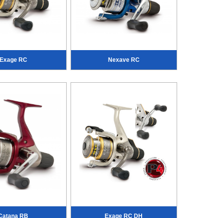
Exage RC
Nexave RC
Catana RB
Exage RC DH