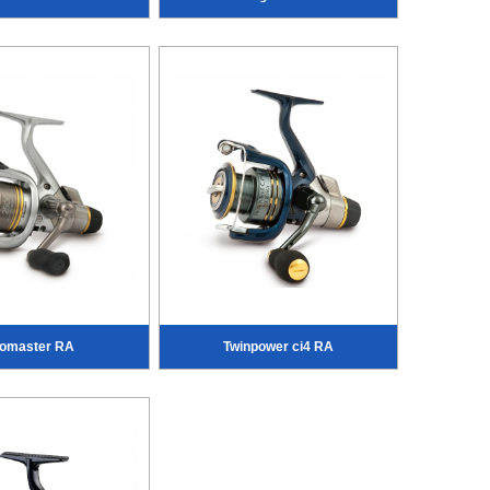
omaster RA
Twinpower ci4 RA