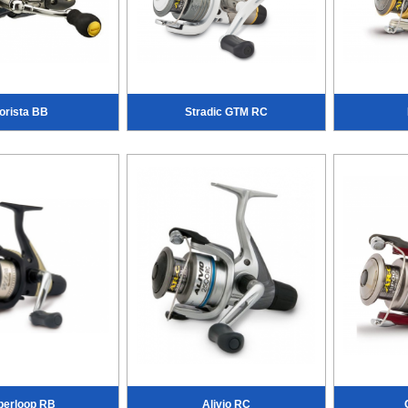
orista BB
Stradic GTM RC
perloop RB
Alivio RC