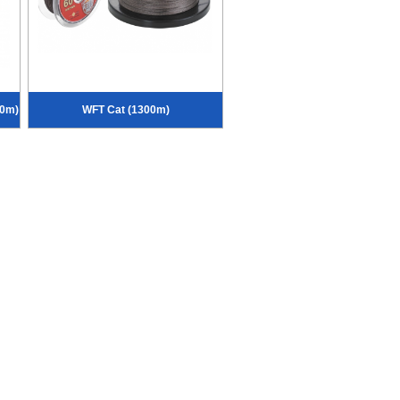
00m)
WFT Cat (1300m)