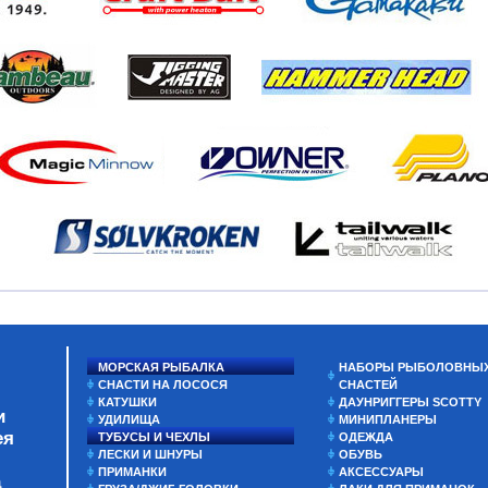
МОРСКАЯ РЫБАЛКА
НАБОРЫ РЫБОЛОВНЫ
СНАСТИ НА ЛОСОСЯ
СНАСТЕЙ
КАТУШКИ
ДАУНРИГГЕРЫ SCOTTY
и
УДИЛИЩА
МИНИПЛАНЕРЫ
ея
ТУБУСЫ И ЧЕХЛЫ
ОДЕЖДА
ЛЕСКИ И ШНУРЫ
ОБУВЬ
ПРИМАНКИ
АКСЕССУАРЫ
а