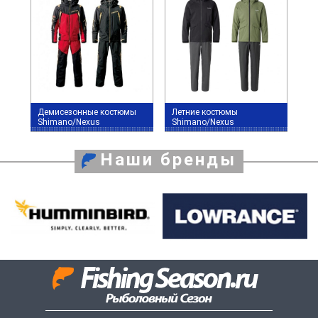
Демисезонные костюмы
Летние костюмы
Shimano/Nexus
Shimano/Nexus
Наши бренды