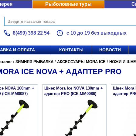
лерея
Рыболовные туры
С
8(499) 398 22 54
с 10 до 19 без выходных
АВКА И ОПЛАТА
КОНТАКТЫ
НОВОСТИ
аталог
/
ЗИМНЯЯ РЫБАЛКА
/
АКСЕССУАРЫ MORA ICE
/
НОЖИ И ШНЕ
ORA ICE NOVA + АДАПТЕР PRO
Ice NOVA 160mm +
Шнек Mora Ice NOVA 130mm +
Шнек Mora 
 (ICE-MM0087)
адаптер PRO (ICE-MM0086)
адаптер PR