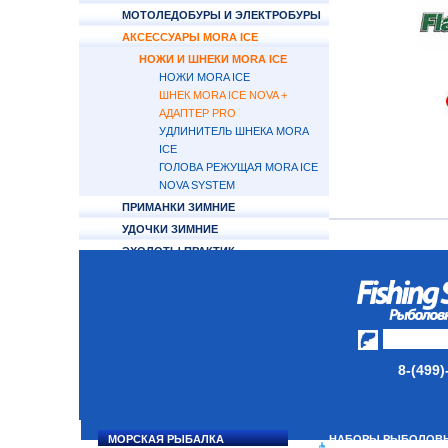
МОТОЛЕДОБУРЫ И ЭЛЕКТРОБУРЫ
АКСЕССУАРЫ MORA ICE
НОЖИ И ШНЕКИ MORA ICE
НОЖИ MORA ICE
ШНЕК MORA ICE NOVA +
АДАПТЕР PRO
УДЛИНИТЕЛЬ ШНЕКА MORA
ICE
ГОЛОВА РЕЖУЩАЯ MORA ICE
NOVA SYSTEM
ПРИМАНКИ ЗИМНИЕ
УДОЧКИ ЗИМНИЕ
ЭХОЛОТЫ ПРАКТИК
СУМКИ/РЮКЗАКИ
ЯЩИКИ/КОРОБКИ
ИЗОТЕРМИЧЕСКИЕ
КОНТЕЙНЕРЫ
8-(499)
ОЧКИ
МОРСКАЯ РЫБАЛКА
НАБОРЫ РЫБОЛОВ