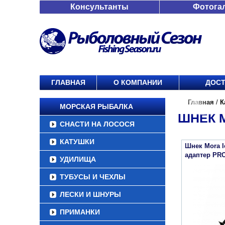
Консультанты
Фотога
ГЛАВНАЯ
О КОМПАНИИ
ДОСТ
Главная
/
К
МОРСКАЯ РЫБАЛКА
ШНЕК M
СНАСТИ НА ЛОСОСЯ
КАТУШКИ
Шнек Mora 
адаптер PRO
УДИЛИЩА
ТУБУСЫ И ЧЕХЛЫ
ЛЕСКИ И ШНУРЫ
ПРИМАНКИ