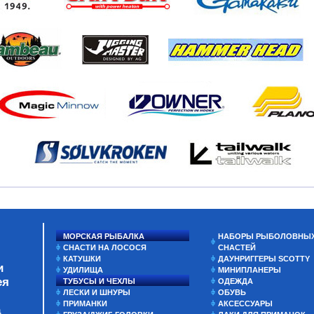
МОРСКАЯ РЫБАЛКА
НАБОРЫ РЫБОЛОВНЫ
СНАСТИ НА ЛОСОСЯ
СНАСТЕЙ
КАТУШКИ
ДАУНРИГГЕРЫ SCOTTY
и
УДИЛИЩА
МИНИПЛАНЕРЫ
ея
ТУБУСЫ И ЧЕХЛЫ
ОДЕЖДА
ЛЕСКИ И ШНУРЫ
ОБУВЬ
ПРИМАНКИ
АКСЕССУАРЫ
а