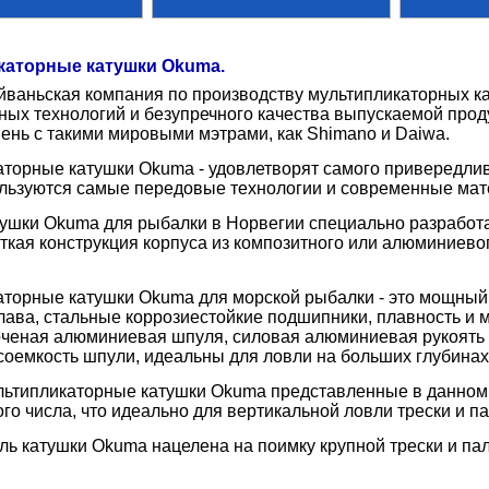
каторные катушки Okuma.
ваньская компания по производству мультипликаторных ка
ых технологий и безупречного качества выпускаемой прод
пень с такими мировыми мэтрами, как Shimano и Daiwa.
торные катушки Okuma - удовлетворят самого привередлив
льзуются самые передовые технологии и современные мат
ушки Okuma для рыбалки в Норвегии специально разработ
ткая конструкция корпуса из композитного или алюминиев
торные катушки Okuma для морской рыбалки - это мощный
лава, стальные коррозиестойкие подшипники, плавность и
оченая алюминиевая шпуля, силовая алюминиевая рукоять с
оемкость шпули, идеальны для ловли на больших глубинах
льтипликаторные катушки Okuma представленные в данном
го числа, что идеально для вертикальной ловли трески и п
ь катушки Okuma нацелена на поимку крупной трески и па