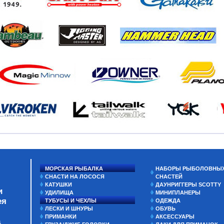
МОРСКАЯ РЫБАЛКА
НАБОРЫ РЫБОЛОВНЫ
СНАСТИ НА ЛОСОСЯ
СНАСТЕЙ
КАТУШКИ
ДАУНРИГГЕРЫ SCOTTY
и
УДИЛИЩА
МИНИПЛАНЕРЫ
ея
ТУБУСЫ И ЧЕХЛЫ
ОДЕЖДА
ЛЕСКИ И ШНУРЫ
ОБУВЬ
ПРИМАНКИ
АКСЕССУАРЫ
а