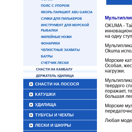
ПОЯС С УПОРОМ
ЯКОРЬ ПАРАШЮТ ABU GARCIA
Мультипли
СУМКИ ДЛЯ ПИЛЬКЕРОВ
OKUMA - Тай
ИНСТРУМЕНТ ДЛЯ МОРСКОЙ
инновационн
РЫБАЛКИ
на одну сту
ФИЛЕЙНЫЕ НОЖИ
ФОНАРИКИ
Мультиплика
ЧЕЛЮСТНЫЕ ЗАХВАТЫ
Okuma испо
БАГРЫ
Морские кат
СЧЕТЧИК ЛЕСКИ
Особая, жес
СНАСТИ НА КАМБАЛУ
нагрузки.
ДЕРЖАТЕЛЬ УДИЛИЩА
Мультиплика
СНАСТИ НА ЛОСОСЯ
твердого сп
поражает, т
КАТУШКИ
большая лес
УДИЛИЩА
Морские му
передаточно
ТУБУСЫ И ЧЕХЛЫ
Любая модел
ЛЕСКИ И ШНУРЫ