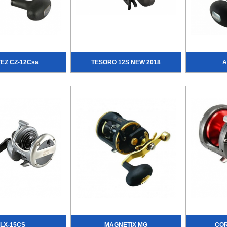
EZ CZ-12Csa
TESORO 12S NEW 2018
A
LX-15CS
MAGNETIX MG
COR