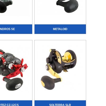
NDROS SE
METALOID
TEZ CZ-12CS
SOLTERRA SLR