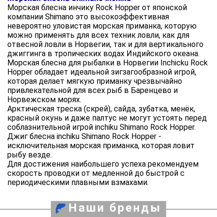
Морская блесна инчику Rock Hopper от японской
компании Shimano это высокоэффективная
невероятно уловистая морская приманка, которую
можно применять для всех техник ловли, как для
отвесной ловли в Норвегии, так и для вертикального
джиггинга в тропических водах Индийского океана.
Морская блесна для рыбалки в Норвегии Inchicku Rock
Hopper обладает идеальной зигзагообразной игрой,
которая делает мягкую приманку чрезвычайно
привлекательной для всех рыб в Баренцево и
Норвежском морях.
Арктическая треска (скрей), сайда, зубатка, менёк,
красный окунь и даже палтус не могут устоять перед
соблазнительной игрой inchiku Shimano Rock Hopper.
Джиг блесна inchiku Shimano Rock Hopper -
исключительная морская приманка, которая ловит
рыбу везде.
Для достижения наибольшего успеха рекомендуем
скорость проводки от медленной до быстрой с
периодическими плавными взмахами.
Наши бренды