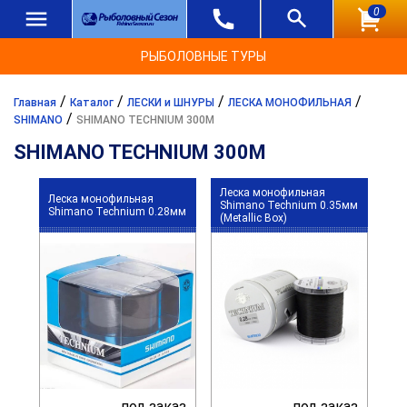
0
РЫБОЛОВНЫЕ ТУРЫ
/
/
/
/
Главная
Каталог
ЛЕСКИ и ШНУРЫ
ЛЕСКА МОНОФИЛЬНАЯ
/
SHIMANO
SHIMANO TECHNIUM 300М
SHIMANO TECHNIUM 300М
Леска монофильная
Леска монофильная
Shimano Technium 0.35мм
Shimano Technium 0.28мм
(Metallic Box)
под заказ
под заказ