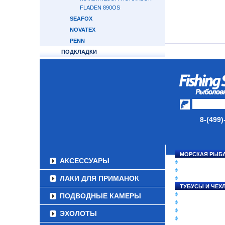
FLADEN 890OS
SEAFOX
NOVATEX
PENN
ПОДКЛАДКИ
ТЕРМОБЕЛЬЕ
РУБАШКИ И МАЙКИ
ТОЛСТОВКИ
ГОЛОВНЫЕ УБОРЫ
БАЛАКЛАВЫ
ПЕРЧАТКИ
8-(499)
НОСКИ
ОБУВЬ
МОРСКАЯ РЫБ
АКСЕССУАРЫ
СНАСТИ НА ЛО
КАТУШКИ
ЛАКИ ДЛЯ ПРИМАНОК
УДИЛИЩА
ТУБУСЫ И ЧЕХ
ЛЕСКИ И ШНУР
ПОДВОДНЫЕ КАМЕРЫ
ПРИМАНКИ
ГРУЗА/ДЖИГ-Г
ЭХОЛОТЫ
ФУРНИТУРА