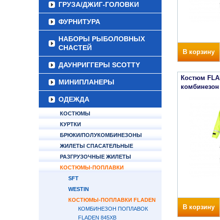
ГРУЗА/ДЖИГ-ГОЛОВКИ
ФУРНИТУРА
НАБОРЫ РЫБОЛОВНЫХ
СНАСТЕЙ
В корзину
ДАУНРИГГЕРЫ SCOTTY
Костюм FLA
МИНИПЛАНЕРЫ
комбинезон
ОДЕЖДА
КОСТЮМЫ
КУРТКИ
БРЮКИ/ПОЛУКОМБИНЕЗОНЫ
ЖИЛЕТЫ СПАСАТЕЛЬНЫЕ
РАЗГРУЗОЧНЫЕ ЖИЛЕТЫ
КОСТЮМЫ-ПОПЛАВКИ
SFT
WESTIN
КОСТЮМЫ-ПОПЛАВКИ FLADEN
В корзину
КОМБИНЕЗОН ПОПЛАВОК
FLADEN 845XB