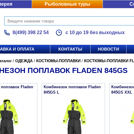
лерея
Рыболовные туры
С
8(499) 398 22 54
с 10 до 19 без выходных
АВКА И ОПЛАТА
КОНТАКТЫ
НОВОСТИ
аталог
/
ОДЕЖДА
/
КОСТЮМЫ-ПОПЛАВКИ
/
КОСТЮМЫ-ПОПЛАВКИ F
НЕЗОН ПОПЛАВОК FLADEN 845GS
 поплавок Fladen
Комбинезон поплавок Fladen
Комбинезон
845GS L
845GS XXL