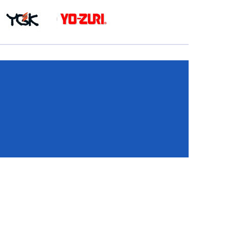
КА
И
И
ИЕ