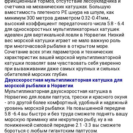
фрикционный тормоз, отсутствие лесоукладчика и
счетчика на механических катушках. Большую
вместимость плетеного РЕ шнура на шпуле, как
минимум 300 метров диаметром 0.32-0.41мм.,
высокий коэффициент передаточного числа 5.8 - 6.4
для односкоростных мультипликаторных катушек
идеален для вертикальной ловли в Норвегии. Низкий
вес морской катушки играет не мало важную роль
при многочасовой рыбалке в открытом море.
Сочетание всех этих параметров и технических
характеристик вашей морской мультипликаторной
катушки позволят вам чувствовать себя уверенно
при вываживании даже самых крупных и сильных
обитателей морских глубин.
Двухскоростная мультипликаторная катушка для
морской рыбалки в Норвегии
.
Мультипликаторная двухскоростная катушка в
Норвегию для ловли палтуса, трески и красного окуня
- это другой более комфортный, удобный и надежный
уровень морской рыбалки. На повышенной передаче
5.8 -6.4 вы быстро и без труда сможете поднять вашу
морскую приманку или некрупную рыбу, ну а на
пониженной силовой передаче 2.1 -3.3 вы сможете
бороться с любым гигантским палтусом.