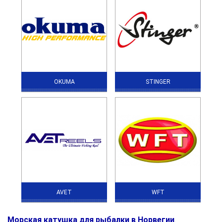
OKUMA
STINGER
AVET
WFT
Морская катушка для рыбалки в Норвегии
.