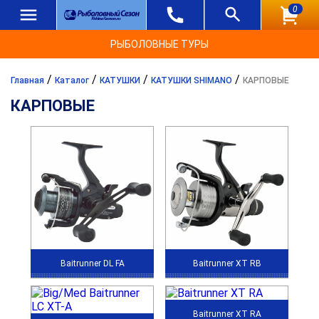
0
РЫБОЛОВНЫЕ ТУРЫ
/
/
/
/
Главная
Каталог
КАТУШКИ
КАТУШКИ SHIMANO
КАРПОВЫЕ
КАРПОВЫЕ
Baitrunner DL FA
Baitrunner XT RB
Baitrunner XT RA