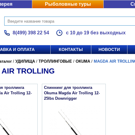
лерея
Рыболовные туры
С
8(499) 398 22 54
с 10 до 19 без выходных
АВКА И ОПЛАТА
КОНТАКТЫ
НОВОСТИ
аталог
/
УДИЛИЩА
/
ТРОЛЛИНГОВЫЕ
/
OKUMA
/
MAGDA AIR TROLLIN
AIR TROLLING
я троллинга
Спиннинг для троллинга
Air Trolling 12-
Okuma Magda Air Trolling 12-
25lbs Downrigger