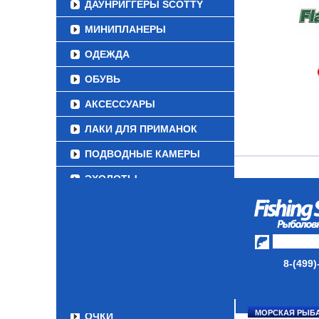
ДАУНРИГГЕРЫ SCOTTY
МИНИПЛАНЕРЫ
ОДЕЖДА
ОБУВЬ
АКСЕССУАРЫ
ЛАКИ ДЛЯ ПРИМАНОК
ПОДВОДНЫЕ КАМЕРЫ
ЭХОЛОТЫ
ЗИМНЯЯ РЫБАЛКА
СУМКИ/РЮКЗАКИ
ЯЩИКИ/КОРОБКИ
8-(499)
ИЗОТЕРМИЧЕСКИЕ
КОНТЕЙНЕРЫ
МОРСКАЯ РЫБ
ОЧКИ