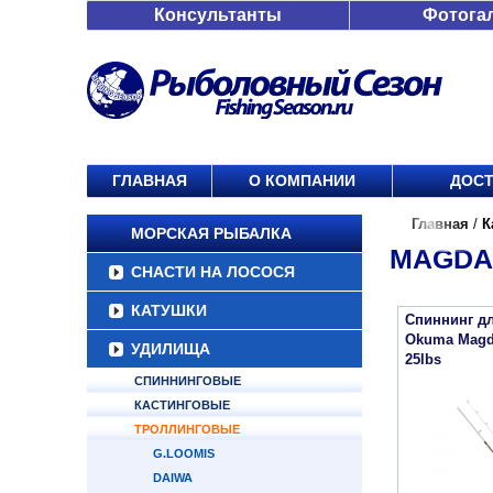
Консультанты
Фотога
ГЛАВНАЯ
О КОМПАНИИ
ДОСТ
Главная
/
К
МОРСКАЯ РЫБАЛКА
MAGDA 
СНАСТИ НА ЛОСОСЯ
КАТУШКИ
Спиннинг дл
Okuma Magda 
УДИЛИЩА
25lbs
СПИННИНГОВЫЕ
КАСТИНГОВЫЕ
ТРОЛЛИНГОВЫЕ
G.LOOMIS
DAIWA