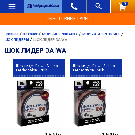
0
РЫБОЛОВНЫЕ ТУРЫ
/
/
/
/
Главная
Каталог
МОРСКАЯ РЫБАЛКА
МОРСКОЙ ТРОЛЛИНГ
/
ШОК ЛИДЕРЫ
ШОК ЛИДЕР DAIWA
ШОК ЛИДЕР DAIWA
Шок лидер Daiwa Saltiga
Шок лидер Daiwa Saltiga
Leader Nylon 170lb
Leader Nylon 130lb
1 800 р.
1 600 р.