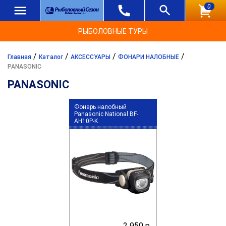
0
РЫБОЛОВНЫЕ ТУРЫ
/
/
/
/
Главная
Каталог
АКСЕССУАРЫ
ФОНАРИ НАЛОБНЫЕ
PANASONIC
PANASONIC
Фонарь налобный
Panasonic National BF-
AH10P-K
2 950 р.