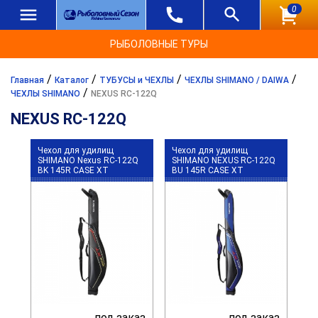
0
РЫБОЛОВНЫЕ ТУРЫ
/
/
/
/
Главная
Каталог
ТУБУСЫ и ЧЕХЛЫ
ЧЕХЛЫ SHIMANO / DAIWA
/
ЧЕХЛЫ SHIMANO
NEXUS RC-122Q
NEXUS RC-122Q
Чехол для удилищ
Чехол для удилищ
SHIMANO Nexus RC-122Q
SHIMANO NEXUS RC-122Q
BK 145R CASE XT
BU 145R CASE XT
под заказ
под заказ