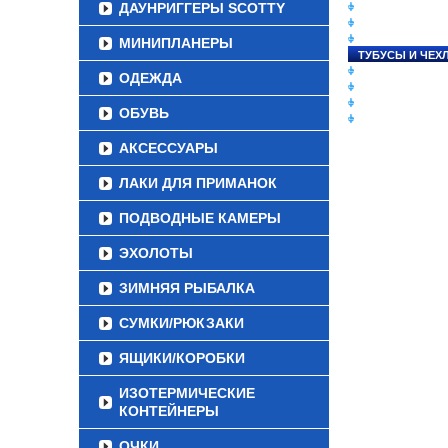
ДАУНРИГГЕРЫ SCOTTY
СНАСТИ НА ЛО
КАТУШКИ
УДИЛИЩА
МИНИПЛАНЕРЫ
ТУБУСЫ И ЧЕХ
ЛЕСКИ И ШНУР
ОДЕЖДА
ПРИМАНКИ
ГРУЗА/ДЖИГ-Г
ОБУВЬ
ФУРНИТУРА
АКСЕССУАРЫ
ЛАКИ ДЛЯ ПРИМАНОК
ПОДВОДНЫЕ КАМЕРЫ
ЭХОЛОТЫ
ЗИМНЯЯ РЫБАЛКА
СУМКИ/РЮКЗАКИ
ЯЩИКИ/КОРОБКИ
ИЗОТЕРМИЧЕСКИЕ
КОНТЕЙНЕРЫ
ОЧКИ