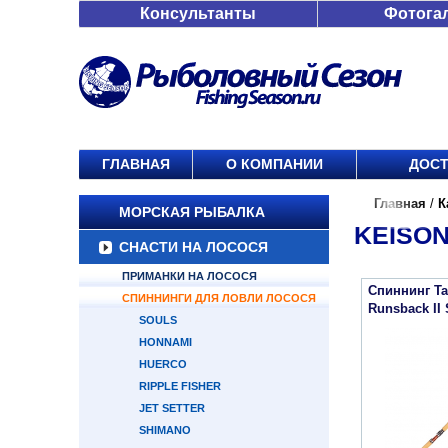
Консультанты
Фотога
ГЛАВНАЯ
О КОМПАНИИ
ДОСТ
Главная
/
К
МОРСКАЯ РЫБАЛКА
KEISON
СНАСТИ НА ЛОСОСЯ
ПРИМАНКИ НА ЛОСОСЯ
Спиннинг Ta
СПИННИНГИ ДЛЯ ЛОВЛИ ЛОСОСЯ
Runsback II
SOULS
HONNAMI
HUERCO
RIPPLE FISHER
JET SETTER
SHIMANO