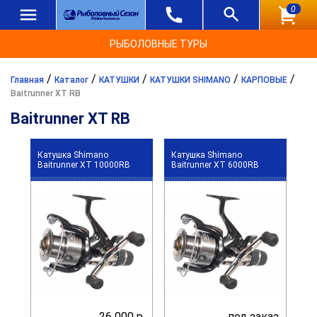
0
РЫБОЛОВНЫЕ ТУРЫ
/
/
/
/
/
Главная
Каталог
КАТУШКИ
КАТУШКИ SHIMANO
КАРПОВЫЕ
Baitrunner XT RB
Baitrunner XT RB
Катушка Shimano
Катушка Shimano
Baitrunner XT 10000RB
Baitrunner XT 6000RB
26 000 р.
под заказ