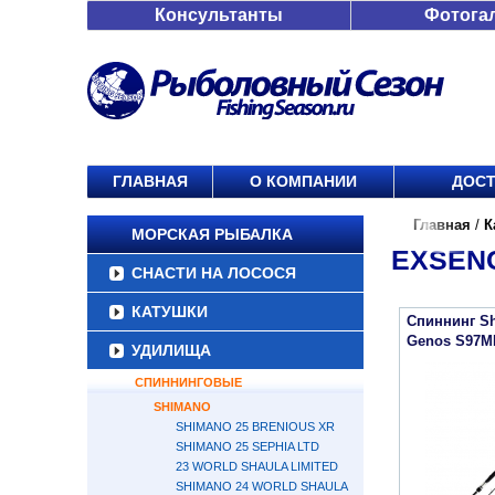
Консультанты
Фотога
ГЛАВНАЯ
О КОМПАНИИ
ДОСТ
Главная
/
К
МОРСКАЯ РЫБАЛКА
EXSEN
СНАСТИ НА ЛОСОСЯ
КАТУШКИ
Спиннинг S
Genos S97M
УДИЛИЩА
СПИННИНГОВЫЕ
SHIMANO
SHIMANO 25 BRENIOUS XR
SHIMANO 25 SEPHIA LTD
23 WORLD SHAULA LIMITED
SHIMANO 24 WORLD SHAULA