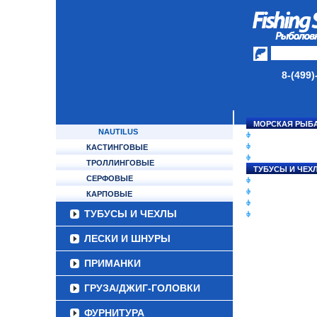
TRAVEL GEAR
OKUMA
APIA
BOGGY
MUKAI
8-(499)
EVERGREEN
MAXIMUS
SHOUT
МОРСКАЯ РЫБ
NAUTILUS
СНАСТИ НА ЛО
КАТУШКИ
КАСТИНГОВЫЕ
УДИЛИЩА
ТРОЛЛИНГОВЫЕ
ТУБУСЫ И ЧЕХ
СЕРФОВЫЕ
ЛЕСКИ И ШНУР
ПРИМАНКИ
КАРПОВЫЕ
ГРУЗА/ДЖИГ-Г
ТУБУСЫ И ЧЕХЛЫ
ФУРНИТУРА
ЛЕСКИ И ШНУРЫ
ПРИМАНКИ
ГРУЗА/ДЖИГ-ГОЛОВКИ
ФУРНИТУРА