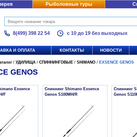
лерея
Рыболовные туры
С
8(499) 398 22 54
с 10 до 19 без выходных
АВКА И ОПЛАТА
КОНТАКТЫ
НОВОСТИ
аталог
/
УДИЛИЩА
/
СПИННИНГОВЫЕ
/
SHIMANO
/
EXSENCE GENOS
CE GENOS
himano Exsence
Спиннинг Shimano Exsence
Спиннинг S
H/F
Genos S100MH/R
Genos S110