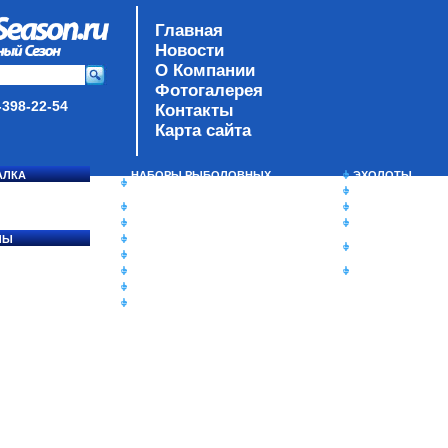
Главная
Новости
О Компании
Фотогалерея
-398-22-54
Контакты
Карта сайта
АЛКА
НАБОРЫ РЫБОЛОВНЫХ
ЭХОЛОТЫ
СОСЯ
СНАСТЕЙ
ЗИМНЯЯ РЫБАЛ
ДАУНРИГГЕРЫ SCOTTY
СУМКИ/РЮКЗАК
МИНИПЛАНЕРЫ
ЯЩИКИ/КОРОБК
ЛЫ
ОДЕЖДА
ИЗОТЕРМИЧЕСК
Ы
ОБУВЬ
КОНТЕЙНЕРЫ
АКСЕССУАРЫ
ОЧКИ
ОЛОВКИ
ЛАКИ ДЛЯ ПРИМАНОК
ПОДВОДНЫЕ КАМЕРЫ