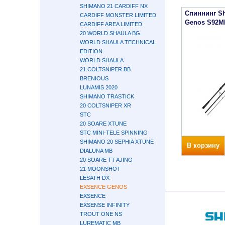
SHIMANO 21 CARDIFF NX
Спиннинг S
CARDIFF MONSTER LIMITED
Genos S92ML
CARDIFF AREA LIMITED
20 WORLD SHAULA BG
WORLD SHAULA TECHNICAL
EDITION
WORLD SHAULA
21 COLTSNIPER BB
BRENIOUS
LUNAMIS 2020
SHIMANO TRASTICK
20 COLTSNIPER XR
STC
20 SOARE XTUNE
STC MINI-TELE SPINNING
SHIMANO 20 SEPHIA XTUNE
В корзину
DIALUNA MB
20 SOARE TT AJING
21 MOONSHOT
LESATH DX
EXSENCE GENOS
EXSENCE
EXSENSE INFINITY
TROUT ONE NS
LUREMATIC MB