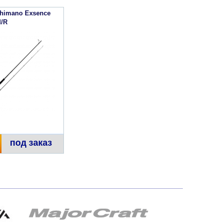
himano Exsence
/R
под заказ