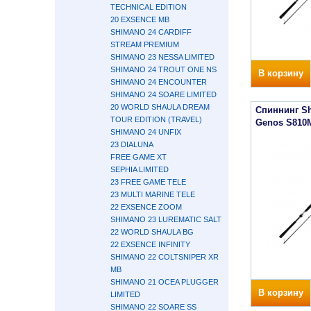
TECHNICAL EDITION
20 EXSENCE MB
SHIMANO 24 CARDIFF
STREAM PREMIUM
SHIMANO 23 NESSA LIMITED
SHIMANO 24 TROUT ONE NS
В корзину
SHIMANO 24 ENCOUNTER
SHIMANO 24 SOARE LIMITED
20 WORLD SHAULA DREAM
Спиннинг S
TOUR EDITION (TRAVEL)
Genos S810
SHIMANO 24 UNFIX
23 DIALUNA
FREE GAME XT
SEPHIA LIMITED
23 FREE GAME TELE
23 MULTI MARINE TELE
22 EXSENCE ZOOM
SHIMANO 23 LUREMATIC SALT
22 WORLD SHAULA BG
22 EXSENCE INFINITY
SHIMANO 22 COLTSNIPER XR
MB
SHIMANO 21 OCEA PLUGGER
В корзину
LIMITED
SHIMANO 22 SOARE SS