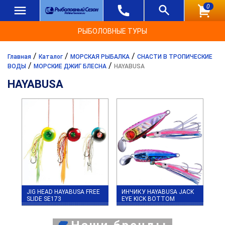
0
РЫБОЛОВНЫЕ ТУРЫ
/
/
/
Главная
Каталог
МОРСКАЯ РЫБАЛКА
СНАСТИ В ТРОПИЧЕСКИЕ
/
/
ВОДЫ
МОРСКИЕ ДЖИГ БЛЕСНА
HAYABUSA
HAYABUSA
JIG HEAD HAYABUSA FREE
ИНЧИКУ HAYABUSA JACK
SLIDE SE173
EYE KICK BOTTOM