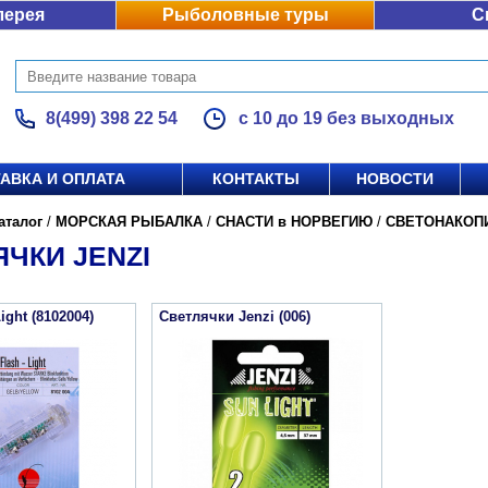
лерея
Рыболовные туры
С
8(499) 398 22 54
с 10 до 19 без выходных
АВКА И ОПЛАТА
КОНТАКТЫ
НОВОСТИ
аталог
/
МОРСКАЯ РЫБАЛКА
/
СНАСТИ в НОРВЕГИЮ
/
СВЕТОНАКОП
ЧКИ JENZI
ight (8102004)
Светлячки Jenzi (006)