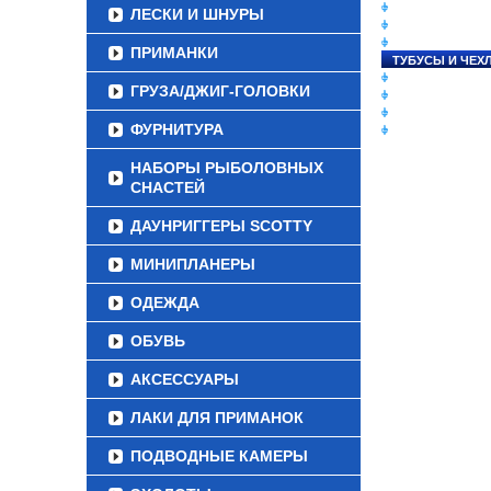
СНАСТИ НА ЛО
ЛЕСКИ И ШНУРЫ
КАТУШКИ
УДИЛИЩА
ПРИМАНКИ
ТУБУСЫ И ЧЕХ
ЛЕСКИ И ШНУР
ГРУЗА/ДЖИГ-ГОЛОВКИ
ПРИМАНКИ
ГРУЗА/ДЖИГ-Г
ФУРНИТУРА
ФУРНИТУРА
НАБОРЫ РЫБОЛОВНЫХ
СНАСТЕЙ
ДАУНРИГГЕРЫ SCOTTY
МИНИПЛАНЕРЫ
ОДЕЖДА
ОБУВЬ
АКСЕССУАРЫ
ЛАКИ ДЛЯ ПРИМАНОК
ПОДВОДНЫЕ КАМЕРЫ