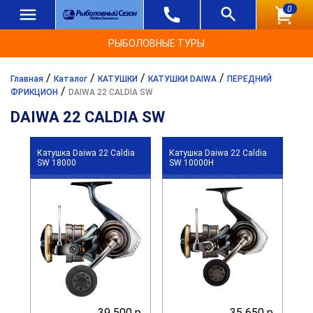
0
РЫБОЛОВНЫЕ ТУРЫ
/
/
/
/
Главная
Каталог
КАТУШКИ
КАТУШКИ DAIWA
ПЕРЕДНИЙ
/
ФРИКЦИОН
DAIWA 22 CALDIA SW
DAIWA 22 CALDIA SW
Катушка Daiwa 22 Caldia
Катушка Daiwa 22 Caldia
SW 18000
SW 10000H
39 500 р.
35 650 р.