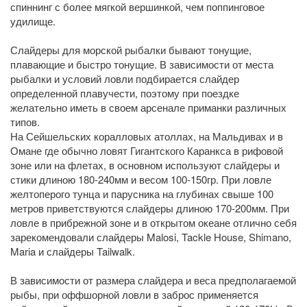
спиннинг с более мягкой вершинкой, чем поппинговое
удилище.
Слайдеры для морской рыбалки бывают тонущие,
плавающие и быстро тонущие. В зависимости от места
рыбалки и условий ловли подбирается слайдер
определенной плавучести, поэтому при поездке
желательно иметь в своем арсенале приманки различных
типов.
На Сейшельских коралловых атоллах, на Мальдивах и в
Омане где обычно ловят Гигантского Каранкса в рифовой
зоне или на флетах, в основном используют слайдеры и
стики длиною 180-240мм и весом 100-150гр. При ловле
желтоперого тунца и парусника на глубинах свыше 100
метров приветствуются слайдеры длиною 170-200мм. При
ловле в прибрежной зоне и в открытом океане отлично себя
зарекомендовали слайдеры Malosi, Tackle House, Shimano,
Maria и слайдеры Tailwalk.
В зависимости от размера слайдера и веса предполагаемой
рыбы, при оффшорной ловли в заброс применяется