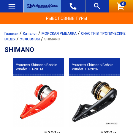
0
РЫБОЛОВНЫЕ ТУРЫ
/
/
/
Главная
Каталог
МОРСКАЯ РЫБАЛКА
СНАСТИ В ТРОПИЧЕСКИЕ
/
/
ВОДЫ
УЗЛОВЯЗЫ
SHIMANO
SHIMANO
Узловяз Shimano Bobbin
Узловяз Shimano Bobbin
Winder TH-201M
Winder TH-202N
5 300 р.
5 800 р.