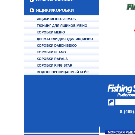
ЯЩИКИ/КОРОБКИ
ЯЩИКИ MEIHO-VERSUS
ТЮНИНГ ДЛЯ ЯЩИКОВ MEIHO
КОРОБКИ MEIHO
ДЕРЖАТЕЛИ ДЛЯ УДИЛИЩ MEIHO
КОРОБКИ DAIICHISEIKO
КОРОБКИ PLANO
КОРОБКИ RAPALA
КОРОБКИ RING STAR
ВОДОНЕПРОНИЦАЕМЫЙ КЕЙС
ДЕРЖАТЕЛИ ДЛЯ УДИЛИЩ DAIWA
PRESSO ROD STAND 530
DAIWA ROD STAND TB25
ЯЩИКИ DAIWA
ЯЩИКИ PLANO
8-(499)
ЯЩИКИ NAUTILUS
ЯЩИКИ DAIICHISEIKO
ДЕРЖАТЕЛИ ДЛЯ УДИЛИЩ
DAIICHISEIKO
МОРСКАЯ РЫБ