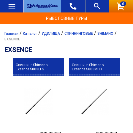
0
РЫБОЛОВНЫЕ ТУРЫ
/
/
/
/
/
Главная
Каталог
УДИЛИЩА
СПИННИНГОВЫЕ
SHIMANO
EXSENCE
EXSENCE
Спиннинг Shimano
Спиннинг Shimano
Exsence S803LFS
Exsence S803MHR
под заказ
под заказ