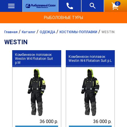
0
РЫБОЛОВНЫЕ ТУРЫ
/
/
/
/
Главная
Каталог
ОДЕЖДА
КОСТЮМЫ-ПОПЛАВКИ
WESTIN
WESTIN
Комбинезон поплавок
Комбинезон поплавок
Westin W4 Flotation Suit
Westin W4 Flotation Suit р.L
р.M
36 000 р.
36 000 р.