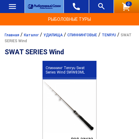
0
РЫБОЛОВНЫЕ ТУРЫ
/
/
/
/
/
Главная
Каталог
УДИЛИЩА
СПИННИНГОВЫЕ
TENRYU
SWAT
SERIES Wind
SWAT SERIES Wind
Спиннинг Tenryu Swat
Series Wind SWW83ML
под заказ