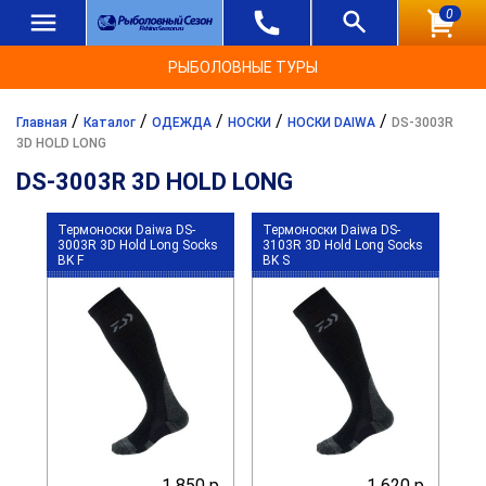
0
РЫБОЛОВНЫЕ ТУРЫ
/
/
/
/
/
Главная
Каталог
ОДЕЖДА
НОСКИ
НОСКИ DAIWA
DS-3003R
3D HOLD LONG
DS-3003R 3D HOLD LONG
Термоноски Daiwa DS-
Термоноски Daiwa DS-
3003R 3D Hold Long Socks
3103R 3D Hold Long Socks
BK F
BK S
1 850 р.
1 620 р.