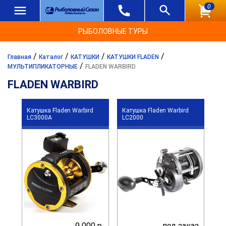
0
РЫБОЛОВНЫЕ ТУРЫ
/
/
/
/
Главная
Каталог
КАТУШКИ
КАТУШКИ FLADEN
/
МУЛЬТИПЛИКАТОРНЫЕ
FLADEN WARBIRD
FLADEN WARBIRD
Катушка Fladen Warbird
Катушка Fladen Warbird
LC3000A
LC2000
9 000 р.
под заказ