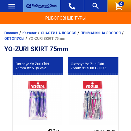
0
РЫБОЛОВНЫЕ ТУРЫ
/
/
/
/
Главная
Каталог
СНАСТИ НА ЛОСОСЯ
ПРИМАНКИ НА ЛОСОСЯ
/
ОКТОПУСЫ
YO-ZURI SKIRT 75mm
YO-ZURI SKIRT 75mm
Октопус Yo-Zuri Skirt
Октопус Yo-Zuri Skirt
75mm #2.5 цв.W-2
75mm #2.5 цв.G-1376
420 р.
под заказ