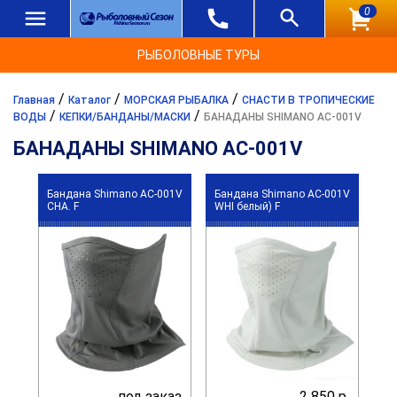
0
РЫБОЛОВНЫЕ ТУРЫ
/
/
/
Главная
Каталог
МОРСКАЯ РЫБАЛКА
СНАСТИ В ТРОПИЧЕСКИЕ
/
/
ВОДЫ
КЕПКИ/БАНДАНЫ/МАСКИ
БАНАДАНЫ SHIMANO AC-001V
БАНАДАНЫ SHIMANO AC-001V
Бандана Shimano AC-001V
Бандана Shimano AC-001V
CHA. F
WHI белый) F
под заказ
2 850 р.