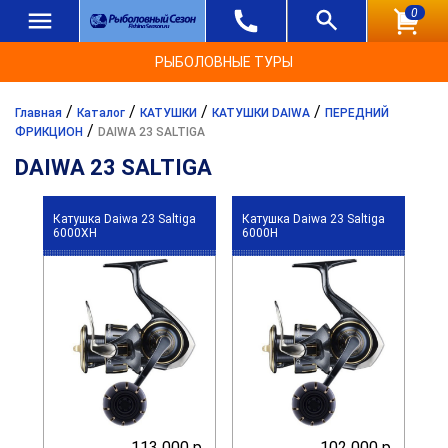
0
РЫБОЛОВНЫЕ ТУРЫ
/
/
/
/
Главная
Каталог
КАТУШКИ
КАТУШКИ DAIWA
ПЕРЕДНИЙ
/
ФРИКЦИОН
DAIWA 23 SALTIGA
DAIWA 23 SALTIGA
Катушка Daiwa 23 Saltiga
Катушка Daiwa 23 Saltiga
6000XH
6000H
113 000 р.
102 000 р.