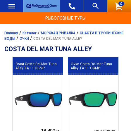
0
РЫБОЛОВНЫЕ ТУРЫ
/
/
/
Главная
Каталог
МОРСКАЯ РЫБАЛКА
СНАСТИ В ТРОПИЧЕСКИЕ
/
/
ВОДЫ
ОЧКИ
COSTA DEL MAR TUNA ALLEY
COSTA DEL MAR TUNA ALLEY
Очки Costa Del Mar Tuna
Очки Costa Del Mar Tuna
Alley TA 11 OBMP
Alley TA 11 OGMP
18 400 р.
под заказ