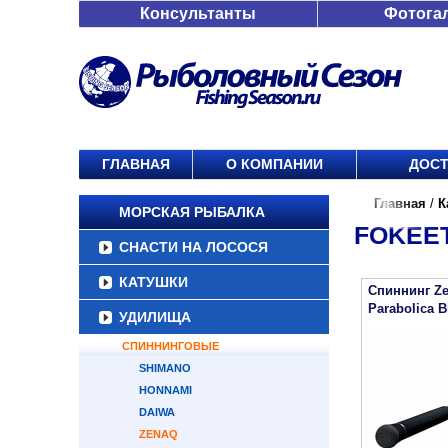
Консультанты
Фотога
ГЛАВНАЯ
О КОМПАНИИ
ДОСТ
Главная
/
К
МОРСКАЯ РЫБАЛКА
FOKEE
СНАСТИ НА ЛОСОСЯ
КАТУШКИ
Спиннинг Ze
Parabolica B
УДИЛИЩА
СПИННИНГОВЫЕ
SHIMANO
HONNAMI
DAIWA
ZENAQ