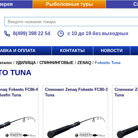
лерея
Рыболовные туры
С
8(499) 398 22 54
с 10 до 19 без выходных
АВКА И ОПЛАТА
КОНТАКТЫ
НОВОСТИ
аталог
/
УДИЛИЩА
/
СПИННИНГОВЫЕ
/
ZENAQ
/
Fokeeto Tuna
TO TUNA
naq Fokeeto FC86-4
Спиннинг Zenaq Fokeeto FC80-3
Спиннинг Z
luefin Tuna
Tuna
Tuna