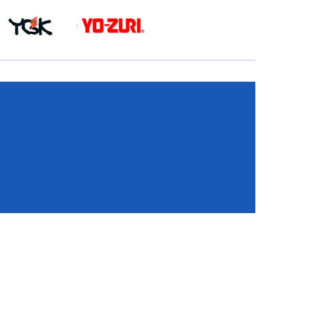
КА
И
И
ИЕ