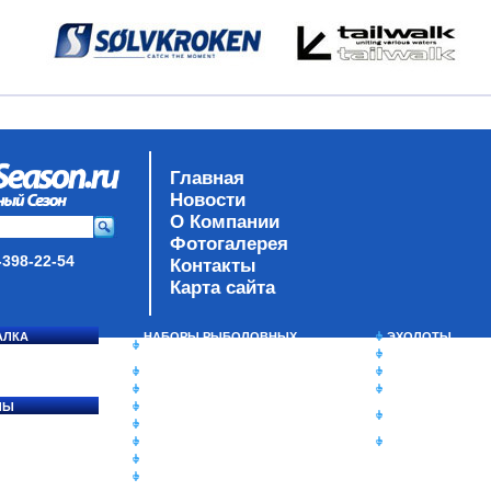
Главная
Новости
О Компании
Фотогалерея
-398-22-54
Контакты
Карта сайта
АЛКА
НАБОРЫ РЫБОЛОВНЫХ
ЭХОЛОТЫ
СОСЯ
СНАСТЕЙ
ЗИМНЯЯ РЫБАЛ
ДАУНРИГГЕРЫ SCOTTY
СУМКИ/РЮКЗАК
МИНИПЛАНЕРЫ
ЯЩИКИ/КОРОБК
ЛЫ
ОДЕЖДА
ИЗОТЕРМИЧЕСК
Ы
ОБУВЬ
КОНТЕЙНЕРЫ
АКСЕССУАРЫ
ОЧКИ
ОЛОВКИ
ЛАКИ ДЛЯ ПРИМАНОК
ПОДВОДНЫЕ КАМЕРЫ