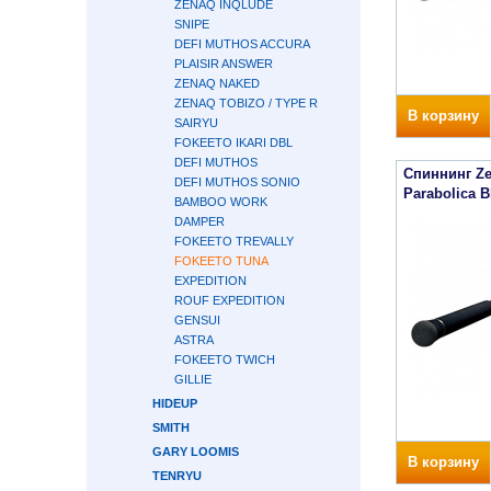
ZENAQ INQLUDE
SNIPE
DEFI MUTHOS ACCURA
PLAISIR ANSWER
ZENAQ NAKED
ZENAQ TOBIZO / TYPE R
В корзину
SAIRYU
FOKEETO IKARI DBL
DEFI MUTHOS
Спиннинг Ze
DEFI MUTHOS SONIO
Parabolica B
BAMBOO WORK
DAMPER
FOKEETO TREVALLY
FOKEETO TUNA
EXPEDITION
ROUF EXPEDITION
GENSUI
ASTRA
FOKEETO TWICH
GILLIE
HIDEUP
SMITH
GARY LOOMIS
В корзину
TENRYU