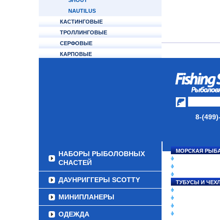
SHOUT
NAUTILUS
КАСТИНГОВЫЕ
ТРОЛЛИНГОВЫЕ
СЕРФОВЫЕ
КАРПОВЫЕ
ТУБУСЫ И ЧЕХЛЫ
ЛЕСКИ И ШНУРЫ
ПРИМАНКИ
8-(499)
ГРУЗА/ДЖИГ-ГОЛОВКИ
ФУРНИТУРА
МОРСКАЯ РЫБ
НАБОРЫ РЫБОЛОВНЫХ
СНАСТИ НА ЛО
СНАСТЕЙ
КАТУШКИ
УДИЛИЩА
ДАУНРИГГЕРЫ SCOTTY
ТУБУСЫ И ЧЕХ
ЛЕСКИ И ШНУР
МИНИПЛАНЕРЫ
ПРИМАНКИ
ГРУЗА/ДЖИГ-Г
ОДЕЖДА
ФУРНИТУРА