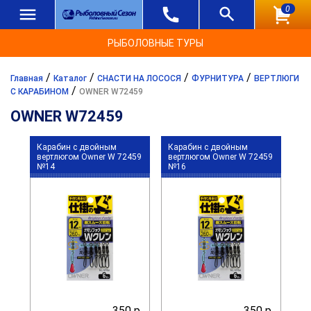
0
РЫБОЛОВНЫЕ ТУРЫ
/
/
/
/
Главная
Каталог
СНАСТИ НА ЛОСОСЯ
ФУРНИТУРА
ВЕРТЛЮГИ
/
С КАРАБИНОМ
OWNER W72459
OWNER W72459
Карабин с двойным
Карабин с двойным
вертлюгом Owner W 72459
вертлюгом Owner W 72459
№14
№16
350 р.
350 р.