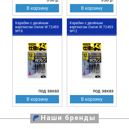
В корзину
В корзину
Карабин с двойным
Карабин с двойным
вертлюгом Owner W 72459
вертлюгом Owner W 72459
№18
№12
под заказ
под заказ
В корзину
В корзину
Наши бренды