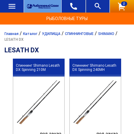
0
РЫБОЛОВНЫЕ ТУРЫ
/
/
/
/
/
Главная
Каталог
УДИЛИЩА
СПИННИНГОВЫЕ
SHIMANO
LESATH DX
LESATH DX
Спиннинг Shimano Lesath
Спиннинг Shimano Lesath
DX Spinning 210M
DX Spinning 240MH
под заказ
под заказ