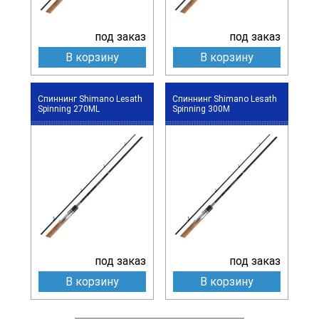
под заказ
под заказ
В корзину
В корзину
Спиннинг Shimano Lesath
Спиннинг Shimano Lesath
Spinning 270ML
Spinning 300M
под заказ
под заказ
В корзину
В корзину