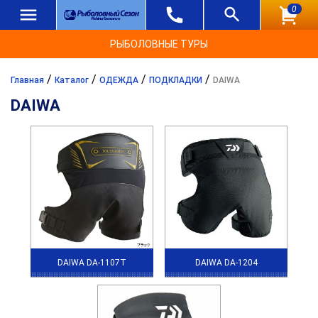
0
РЫБОЛОВНЫЕ ТУРЫ
/
/
/
/
Главная
Каталог
ОДЕЖДА
ПОДКЛАДКИ
DAIWA
DAIWA
DAIWA DA-1107T
DAIWA DA-1204