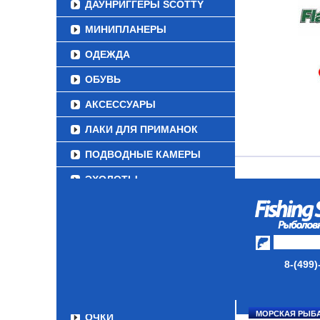
ДАУНРИГГЕРЫ SCOTTY
МИНИПЛАНЕРЫ
ОДЕЖДА
ОБУВЬ
АКСЕССУАРЫ
ЛАКИ ДЛЯ ПРИМАНОК
ПОДВОДНЫЕ КАМЕРЫ
ЭХОЛОТЫ
ЗИМНЯЯ РЫБАЛКА
СУМКИ/РЮКЗАКИ
ЯЩИКИ/КОРОБКИ
8-(499)
ИЗОТЕРМИЧЕСКИЕ
КОНТЕЙНЕРЫ
МОРСКАЯ РЫБ
ОЧКИ